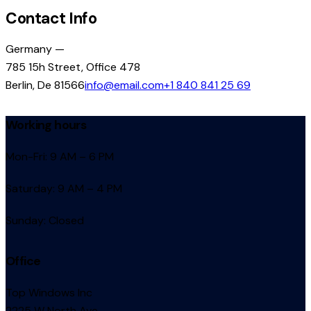
Contact Info
Germany —
785 15h Street, Office 478
Berlin, De 81566
info@email.com
+1 840 841 25 69
Working hours
Mon-Fri: 9 AM – 6 PM
Saturday: 9 AM – 4 PM
Sunday: Closed
Office
Top Windows Inc
2225 W North Ave.