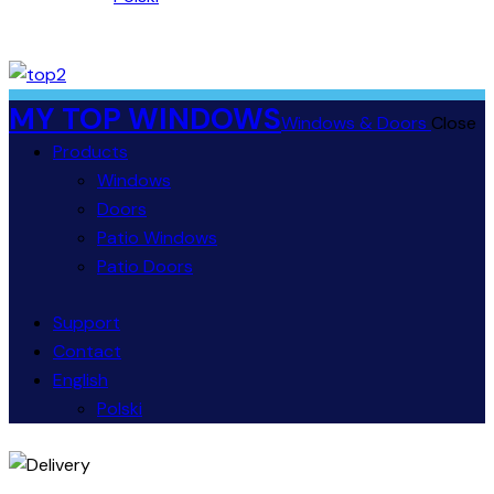
MY TOP WINDOWS
Windows & Doors
Close
Products
Windows
Doors
Patio Windows
Patio Doors
Support
Contact
English
Polski