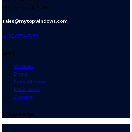
Melrose Park, IL 60160
sales@mytopwindows.com
+1 312-778-7877
Links
Windows
Doors
Patio Windows
Patio Doors
Contact
Social media