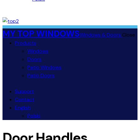
MY TOP WINDOWS
Windows & Doors
Close
Products
Windows
Doors
Patio Windows
Patio Doors
Support
Contact
English
Polski
Door Handles