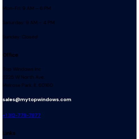
Mon-Fri: 9 AM – 6 PM
Saturday: 9 AM – 4 PM
Sunday: Closed
Office
Top Windows Inc
2225 W North Ave.
Melrose Park, IL 60160
sales@mytopwindows.com
+1 312-778-7877
Links