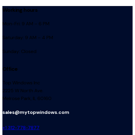
Working hours
Mon-Fri: 9 AM – 6 PM
Saturday: 9 AM – 4 PM
Sunday: Closed
Office
Top Windows Inc
2225 W North Ave.
Melrose Park, IL 60160
sales@mytopwindows.com
+1 312-778-7877