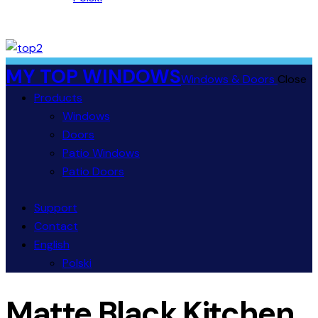
MY TOP WINDOWS
Windows & Doors
Close
Products
Windows
Doors
Patio Windows
Patio Doors
Support
Contact
English
Polski
Matte Black Kitchen