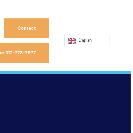
Contact
English
ne 312-778-7877