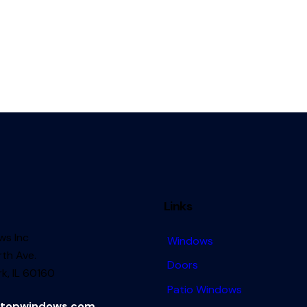
Links
s Inc
Windows
th Ave.
Doors
k, IL 60160
Patio Windows
topwindows.com