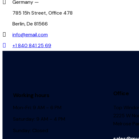
Germany —
785 15h Street, Office 478
Berlin, De 81566
info@email.com
+1 840 841 25 69
Office
Working hours
Mon-Fri: 9 AM – 6 PM
Top Window
2225 W Nor
Saturday: 9 AM – 4 PM
Melrose Par
Sunday: Closed
sales@my