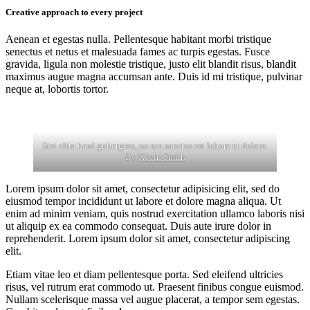
Creative approach to every project
Aenean et egestas nulla. Pellentesque habitant morbi tristique
senectus et netus et malesuada fames ac turpis egestas. Fusce
gravida, ligula non molestie tristique, justo elit blandit risus, blandit
maximus augue magna accumsan ante. Duis id mi tristique, pulvinar
neque at, lobortis tortor.
Stet clita kasd gubergren, no sea sanctus est labore et dolore.
By
Kevin Smith
Lorem ipsum dolor sit amet, consectetur adipisicing elit, sed do
eiusmod tempor incididunt ut labore et dolore magna aliqua. Ut
enim ad minim veniam, quis nostrud exercitation ullamco laboris nisi
ut aliquip ex ea commodo consequat. Duis aute irure dolor in
reprehenderit. Lorem ipsum dolor sit amet, consectetur adipiscing
elit.
Etiam vitae leo et diam pellentesque porta. Sed eleifend ultricies
risus, vel rutrum erat commodo ut. Praesent finibus congue euismod.
Nullam scelerisque massa vel augue placerat, a tempor sem egestas.