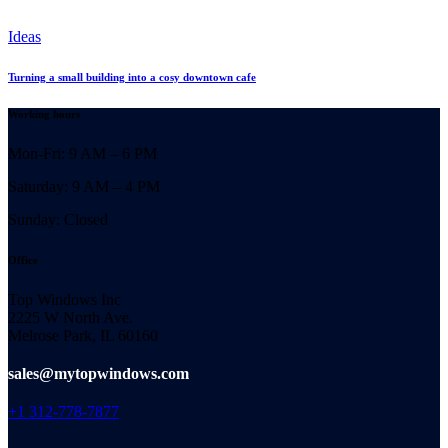
Ideas
Turning a small building into a cosy downtown cafe
Working hours
Mon-Fri: 9 AM – 6 PM
Saturday: 9 AM – 4 PM
Sunday: Closed
Office
Top Windows Inc
2225 W North Ave.
Melrose Park, IL 60160
sales@mytopwindows.com
+1 312-778-7877