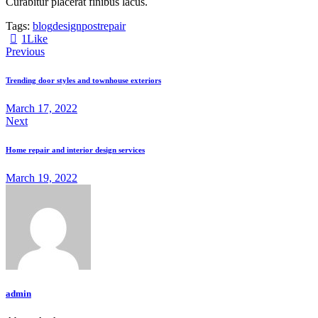
Curabitur placerat finibus lacus.
Tags:
blog
design
post
repair
1
Like
Post
Previous
navigation
Trending door styles and townhouse exteriors
March 17, 2022
Next
Home repair and interior design services
March 19, 2022
admin