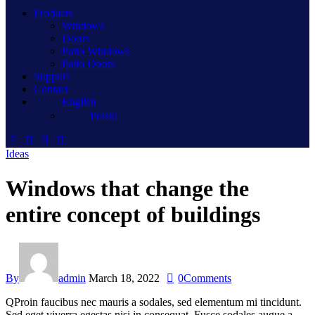
Products
Windows
Doors
Patio Windows
Patio Doors
Support
Contact
English
Polski
Ideas
Windows that change the
entire concept of buildings
By
admin
March 18, 2022
0
Comments
Q
Proin faucibus nec mauris a sodales, sed elementum mi tincidunt.
Sed eget viverra egestas nisi in consequat. Fusce sodales augue a