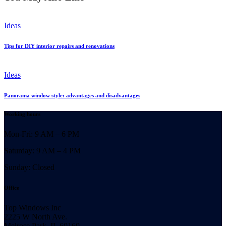
Ideas
Tips for DIY interior repairs and renovations
Ideas
Panorama window style: advantages and disadvantages
Working hours
Mon-Fri: 9 AM – 6 PM
Saturday: 9 AM – 4 PM
Sunday: Closed
Office
Top Windows Inc
2225 W North Ave.
Melrose Park, IL 60160