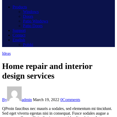
Products
Windows
Doors
Patio Windows
Patio Doors
Support
Contact
English
Polski
Ideas
Home repair and interior
design services
By
admin
March 19, 2022
0
Comments
Q
Proin faucibus nec mauris a sodales, sed elementum mi tincidunt.
Sed eget viverra egestas nisi in consequat. Fusce sodales augue a