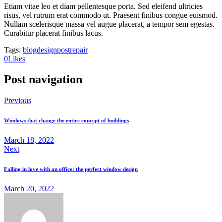
Etiam vitae leo et diam pellentesque porta. Sed eleifend ultricies
risus, vel rutrum erat commodo ut. Praesent finibus congue euismod.
Nullam scelerisque massa vel augue placerat, a tempor sem egestas.
Curabitur placerat finibus lacus.
Tags:
blog
design
post
repair
0
Likes
Post navigation
Previous
Windows that change the entire concept of buildings
March 18, 2022
Next
Falling in love with an office: the perfect window design
March 20, 2022