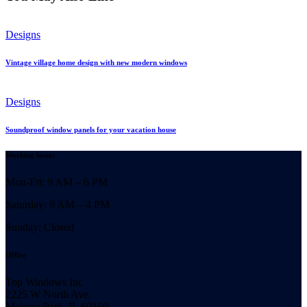
Designs
Vintage village home design with new modern windows
Designs
Soundproof window panels for your vacation house
Working hours
Mon-Fri: 9 AM – 6 PM
Saturday: 9 AM – 4 PM
Sunday: Closed
Office
Top Windows Inc
2225 W North Ave.
Melrose Park, IL 60160