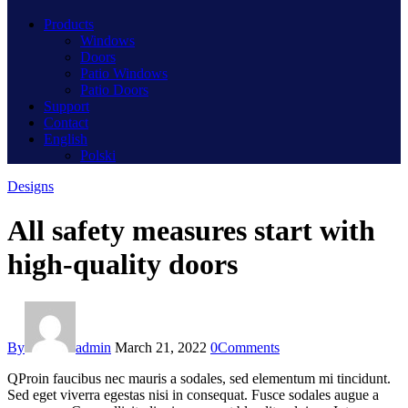
Products
Windows
Doors
Patio Windows
Patio Doors
Support
Contact
English
Polski
Designs
All safety measures start with
high-quality doors
By
admin
March 21, 2022
0
Comments
Q
Proin faucibus nec mauris a sodales, sed elementum mi tincidunt.
Sed eget viverra egestas nisi in consequat. Fusce sodales augue a