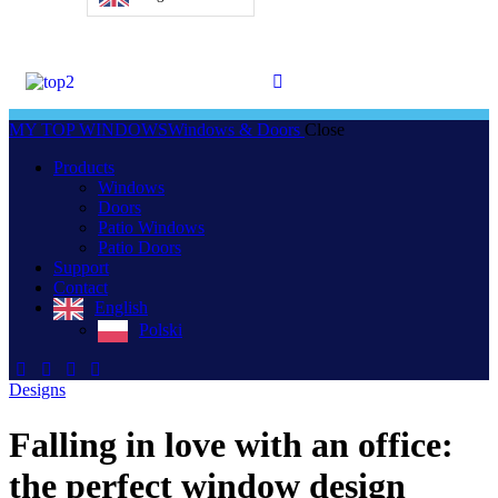
MY TOP WINDOWS
Windows & Doors
Close
Products
Windows
Doors
Patio Windows
Patio Doors
Support
Contact
English
Polski
Designs
Falling in love with an office:
the perfect window design