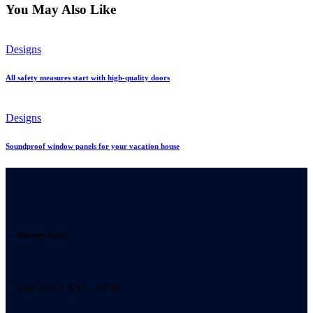
You May Also Like
Designs
All safety measures start with high-quality doors
Designs
Soundproof window panels for your vacation house
Working hours
Mon-Fri: 9 AM – 6 PM