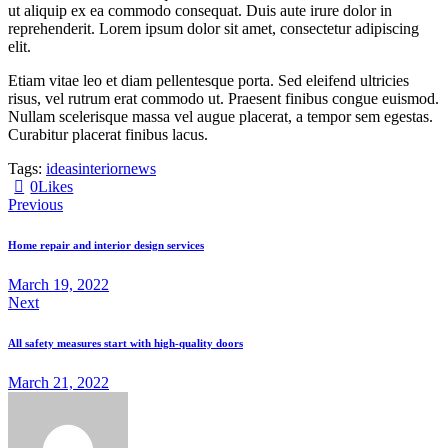
ut aliquip ex ea commodo consequat. Duis aute irure dolor in
reprehenderit. Lorem ipsum dolor sit amet, consectetur adipiscing
elit.
Etiam vitae leo et diam pellentesque porta. Sed eleifend ultricies
risus, vel rutrum erat commodo ut. Praesent finibus congue euismod.
Nullam scelerisque massa vel augue placerat, a tempor sem egestas.
Curabitur placerat finibus lacus.
Tags:
ideas
interior
news
0
Likes
Previous
Home repair and interior design services
March 19, 2022
Next
All safety measures start with high-quality doors
March 21, 2022