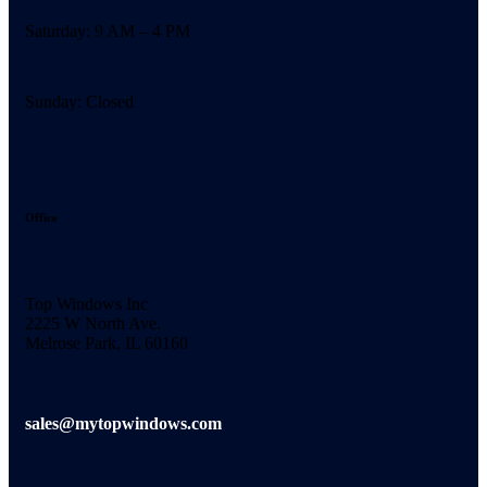
Saturday: 9 AM – 4 PM
Sunday: Closed
Office
Top Windows Inc
2225 W North Ave.
Melrose Park, IL 60160
sales@mytopwindows.com